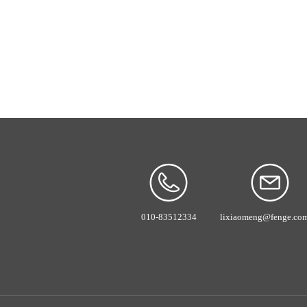
010-83512334
lixiaomeng@fenge.com