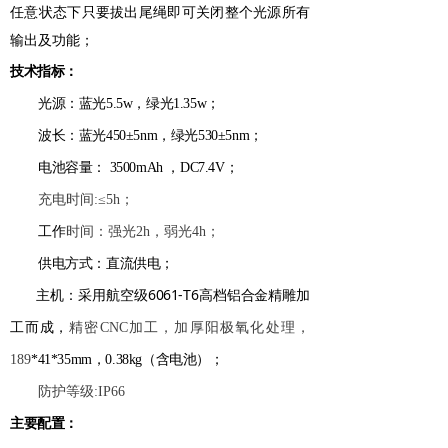
任意状态下只要拔出尾绳即可关闭整个光源所有
输出及功能；
技术指标：
光源：蓝光5.5w，绿光1.35w；
波长：蓝光450±5nm，绿光530±5nm；
电池容量： 3500mAh ，DC7.4V；
充电时间:≤5h；
工作
时间：强光2h，弱光4h；
供电方式：直流供电；
航空级6061-T6高档铝合金
主机：采用
精雕加
工而成，
精密CNC加工，加厚阳极氧化处理，
189
*41*35mm，0.38kg（含电池）；
防护等级:IP66
主要配置
：