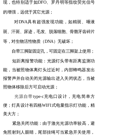
现，
也特别适于如
DFO
、罗丹明等指纹荧光信号
的增强，
远优于其它光源；
对DNA具有超强发现功能，如精斑、唾液
斑、汗斑、尿迹，毛发、脱落细胞、骨骼牙齿碎片
等，对生物活性物质（DNA）无破坏；
自带三脚架固定孔，可固定在三脚架上使用；
短距离报警功能：
光源灯头带有距离监测功
能，当被照物体离灯头过近时，内部蜂鸣器发出
报警声并自动关闭光源输出进入关闭状态，当被
照物体移除后方可启动光源；
光源自带
type-c
充电口设计，充电简单方
便；灯具设计有四格
WIFI
式电量指示灯功能，精
美大方；
紧急关闭功能：由于激光光源功率较高，避
免照射到人眼睛，尾部挂绳可当紧急开关使用，