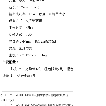
光源：激光，寿命20000h；
波长：445nm±2nm ；
输出光功率：≥8W，数显，可调节大小；
供电方式：交直流两用；
工作时间：≥2h；
冷却方式：风冷；
光导管：Φ4mm，长1.2m液芯光纤；
光斑：圆形匀光；
主机：30*14*20cm，6.6kg；
主要配置：
主机1台、光导管1根、橙色眼镜2副、橙色
滤镜1片、铝合金箱
1
只。
上一个：
A010 FGBX-Ⅲ 靶向生物物证搜索发现系统
ꄴ
30000元/套
下一个：
A008 FG-QKW 多功能物证勘查系统 120000元/
ꄲ