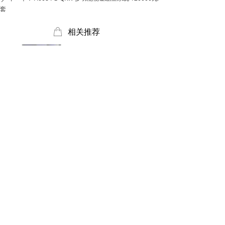
套
ꂆ
相关推荐
A036 FGSF-I 便携式超级LED生物物证发现仪 200000元／套
A006 FGJG-BG 手持式靶向激光物证搜索发现系统 34000元／支
¥ 200000.00
¥ 34000.00
查看更多
版权所有© 北京芬格尔安科技有限责任公司
京ICP备19039314号
本网站由阿里云提供云计算及安全服务