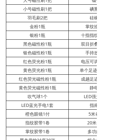
大号磁性刷1把
镊子1把
小号磁性刷1把
碘熏管1包
羽毛刷2把
硅橡胶1套
金粉1瓶
掌纹捺印盒1个
银粉1瓶
十指指纹信息卡1本
黑色磁性粉1瓶
双目折叠放大镜1个
银色磁性粉1瓶
手持放大镜1个
红色荧光粉1瓶
电压可调吸附器1套
黄色荧光粉1瓶
单个足迹塑料布10张
红色荧光磁性粉1瓶
成趟足迹塑料布2卷
黄色荧光磁性粉1瓶
静电板2块
吹气球1个
LED
强光手电1套
LED
蓝光手电1套
指南针1个
橙色眼镜1付
5
米卷尺1盒
指纹胶带1卷
20
米卷尺1盒
掌纹胶带1卷
多功能钳1把