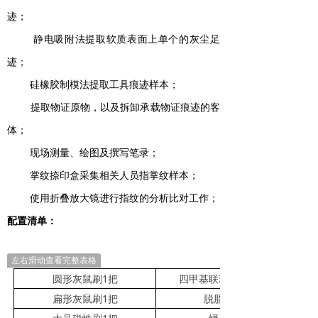
迹；
静电吸附法提取软质表面上单个的灰尘足
迹；
硅橡胶制模法提取工具痕迹样本；
提取物证原物，以及拆卸承载物证痕迹的客
体；
现场测量、绘图及撰写笔录；
掌纹捺印盒采集相关人员指掌纹样本；
使用折叠放大镜进行指纹的分析比对工作；
配置清单：
左右滑动查看完整表格
圆形灰鼠刷1把
四甲基联苯胺溶液1盒
扁形灰鼠刷1把
脱脂棉1包