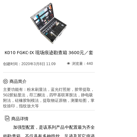
K010 FGKC-IX 现场痕迹勘查箱 3600元／套
넶
浏览量：
440
创建时间：
2020年3月8日
11:09
ꁵ
商品简介
主要功能有：粉末刷显法，蓝光灯照射，胶带提取，
502胶贴显法，茚三酮法，四甲基联苯胺法，静电吸
附法，硅橡胶制模法，提取物证原物，测量绘图，掌
纹捺印，指纹放大等
ꀢ
商品详情
加强型配置，是该系列产品中配置最为齐全
的勘查箱。不仅具有多种指纹、足迹及其它痕迹