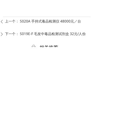
上一个：
S020A 手持式毒品检测仪 48000元／台
ꄴ
下一个：
S019E-F 毛发中毒品检测试剂盒 32元/人份
ꄲ
ꂆ
相关推荐
S004-S019D 尿液中麻醉毒品检测试剂
S004-S019D 尿液中麻醉毒品检测试剂
¥ 9.00
¥ 9.00
查看更多