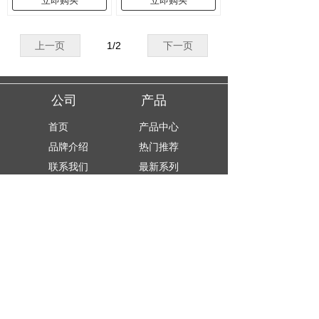
立即购买
立即购买
上一页
1
/
2
下一页
公司 产品
首页
产品中心
品牌介绍
热门推荐
联系我们
最新系列
欢迎关注北京芬格尔安
版权所有© 北京芬格尔安科技有限责任公司
京ICP备19039314号