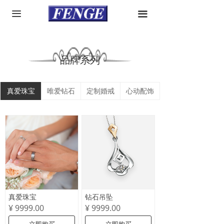
首页
끀
끀
品牌介绍
产品中心
品牌系列
优惠资讯
真爱珠宝
唯爱钻石
定制婚戒
心动配饰
精选推荐
联系我们
真爱珠宝
钻石吊坠
¥ 9999.00
¥ 9999.00